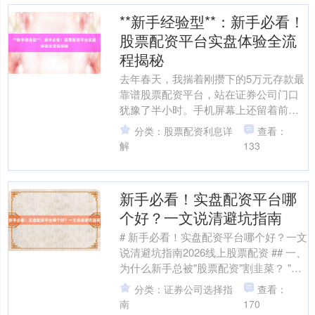
**新手经验型**：新手必看！
股票配资平台实盘体验全流
程揭秘
去年春天，我揣着刚攒下的5万元存款最
靠谱股票配资平台，站在证券公司门口
犹豫了半小时。手机屏幕上还留着前夜
刷到的广告："10倍杠杆，日赚万元不是
分类：股票配资利息详
查看：
梦"。当时的我以为....
解
133
新手必看！实盘配资平台哪
个好？一文说清避坑指南
# 新手必看！实盘配资平台哪个好？一文
说清避坑指南2026线上股票配资 ## 一、
为什么新手总被"股票配资"割韭菜？ "本
金1万，配资10倍，一天赚20%就能翻....
分类：证券公司选择指
查看：
南
170