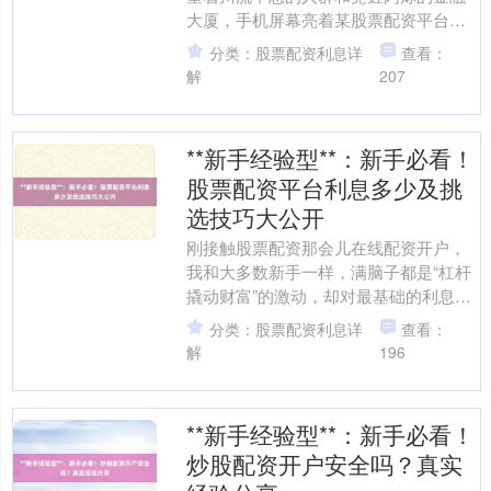
大厦，手机屏幕亮着某股票配资平台的
开户页面。作为刚毕业两年的职场新
分类：股票配资利息详
查看：
人，我揣着攒下的5万元存款....
解
207
**新手经验型**：新手必看！
股票配资平台利息多少及挑
选技巧大公开
刚接触股票配资那会儿在线配资开户，
我和大多数新手一样，满脑子都是“杠杆
撬动财富”的激动，却对最基础的利息计
算和平台选择一头雾水。记得第一次在
分类：股票配资利息详
查看：
论坛看到有人晒出“1....
解
196
**新手经验型**：新手必看！
炒股配资开户安全吗？真实