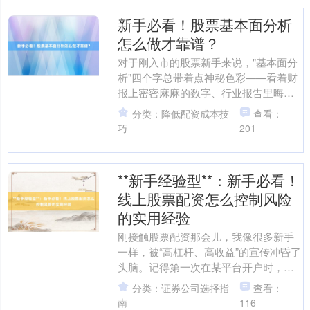
新手必看！股票基本面分析
怎么做才靠谱？
对于刚入市的股票新手来说，"基本面分
析"四个字总带着点神秘色彩——看着财
报上密密麻麻的数字、行业报告里晦涩
的专业术语，很多人要么望而却步，要
分类：降低配资成本技
查看：
么盲目照搬"价值投资....
巧
201
**新手经验型**：新手必看！
线上股票配资怎么控制风险
的实用经验
刚接触股票配资那会儿，我像很多新手
一样，被“高杠杆、高收益”的宣传冲昏了
头脑。记得第一次在某平台开户时，客
服反复强调“10倍杠杆，本金1万就能操
分类：证券公司选择指
查看：
作10万”，我盯....
南
116