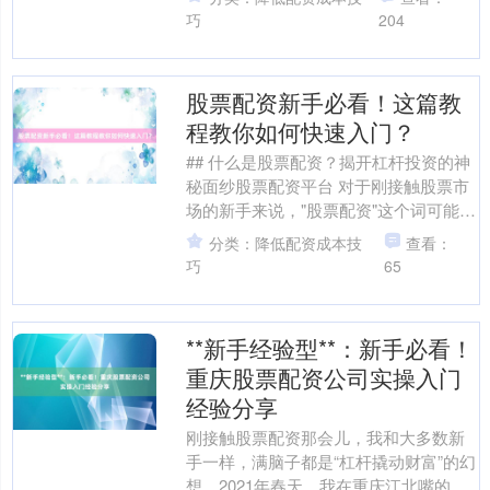
是投资者通过向....
巧
204
股票配资新手必看！这篇教
程教你如何快速入门？
## 什么是股票配资？揭开杠杆投资的神
秘面纱股票配资平台 对于刚接触股票市
北证50
1134.24
+11.37
+1.01%
场的新手来说，"股票配资"这个词可能既
陌生又充满诱惑。简单来说，**股票配资
分类：降低配资成本技
查看：
**是一种....
巧
65
**新手经验型**：新手必看！
重庆股票配资公司实操入门
经验分享
创业板指
3563.12
+47.56
+1.35%
刚接触股票配资那会儿，我和大多数新
手一样，满脑子都是“杠杆撬动财富”的幻
想。2021年春天，我在重庆江北嘴的一