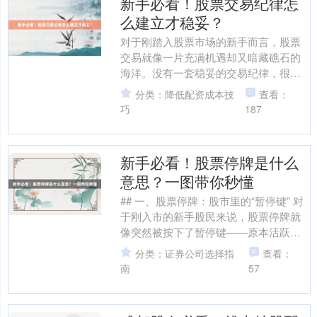
新手必看！股票交易纪律怎
么建立才稳妥？
对于刚踏入股票市场的新手而言，股票
交易就像一片充满机遇却又暗藏礁石的
海洋。没有一套稳妥的交易纪律，很容
易在这片海洋中迷失方向，甚至遭遇“翻
分类：降低配资成本技
查看：
船”的风险。尤其是涉及....
巧
187
新手必看！股票停牌是什么
意思？一图带你秒懂
## 一、股票停牌：股市里的“暂停键” 对
于刚入市的新手股民来说，股票停牌就
像突然被按下了暂停键——原本活跃的
股价走势图戛然而止，交易系统显示“停
分类：证券公司选择指
查看：
牌”二字，账户....
南
57