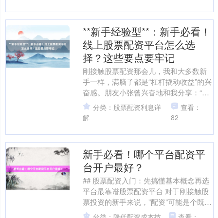
上证综指
3940.04
+39.68
+1.02%
**新手经验型**：新手必看！
线上股票配资平台怎么选
择？这些要点要牢记
刚接触股票配资那会儿，我和大多数新
手一样，满脑子都是“杠杆撬动收益”的兴
奋感。朋友小张曾兴奋地和我分享：“我
用5万本金配了20万，三天赚了1.5
深证成指
分类：股票配资利息详
查看：
14311.01
+200.89
+1.42%
万！”这句话像根....
解
82
新手必看！哪个平台配资平
台开户最好？
## 股票配资入门：先搞懂基本概念再选
平台最靠谱股票配资平台 对于刚接触股
票投资的新手来说，"配资"可能是个既熟
沪深300
4694.44
+43.13
+0.93%
悉又陌生的词。简单来说，股票配资就
分类：降低配资成本技
查看：