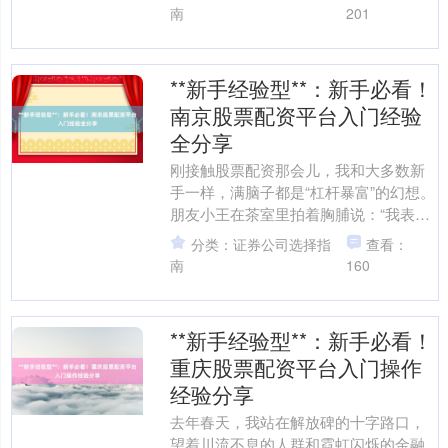
果用5万配15....
南
201
**新手经验型**：新手必看！
南京股票配资平台入门经验
全分享
刚接触股票配资那会儿，我和大多数新
手一样，满脑子都是“杠杆暴富”的幻想。
朋友小王在茶室里拍着胸脯说：“我表哥
用5倍杠杆三个月赚了辆宝马！”听得我热
分类：证券公司选择指
查看：
血沸腾股票配资....
南
160
**新手经验型**：新手必看！
重庆股票配资平台入门操作
经验分享
去年春天，我站在解放碑的十字路口，
望着川流不息的人群和霓虹闪烁的金融