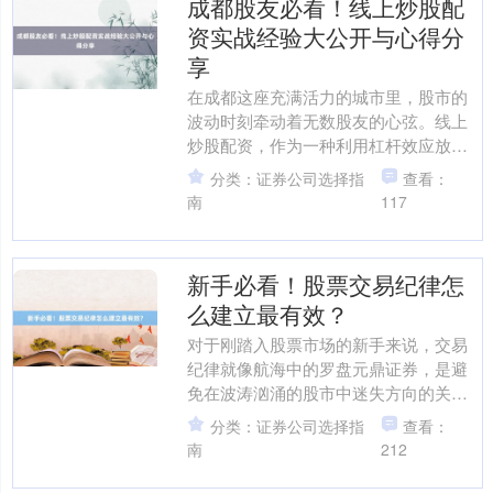
成都股友必看！线上炒股配
资实战经验大公开与心得分
享
在成都这座充满活力的城市里，股市的
波动时刻牵动着无数股友的心弦。线上
炒股配资，作为一种利用杠杆效应放大
投资收益的方式，近年来在成都股友中
分类：证券公司选择指
查看：
逐渐兴起。作为一名在股海....
南
117
新手必看！股票交易纪律怎
么建立最有效？
对于刚踏入股票市场的新手来说，交易
纪律就像航海中的罗盘元鼎证券，是避
免在波涛汹涌的股市中迷失方向的关
键。然而，如何建立一套行之有效的交
分类：证券公司选择指
查看：
易纪律，却让许多新手感到困....
南
212