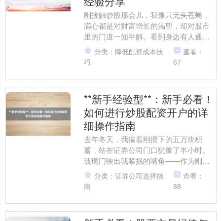
经验分享
刚接触炒股那会儿，我像只无头苍蝇，
满心都是对财富增长的渴望，却对股市
里的门道一知半解。看到身边有人通过
配资炒股快速赚了钱，心里痒痒的，觉
分类：降低配资成本技
查看：
得这似乎是个快速致富的捷....
巧
67
**新手经验型**：新手必看！
如何进行炒股配资开户的详
细操作指南
去年冬天，我揣着刚攒下的五万块积
蓄，站在证券公司门口犹豫了半小时。
玻璃门映出我紧抿的嘴角——作为刚工
作两年的职场新人2026线上股票配资，
分类：证券公司选择指
查看：
我既想通过炒股实现财富....
南
88