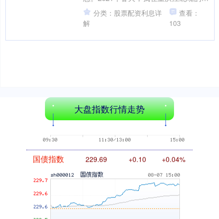
家咖啡馆里，听到隔壁桌两位中年人聊
分类：股票配资利息详
查看：
起“10万本金配....
解
103
基金指数
7242.10
+12.30
+0.17%
大盘指数行情走势
国债指数
229.69
+0.10
+0.04%