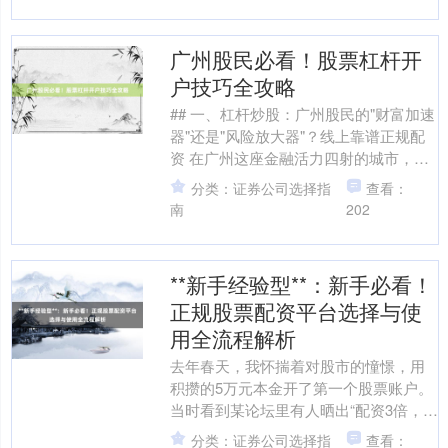
广州股民必看！股票杠杆开
户技巧全攻略
## 一、杠杆炒股：广州股民的"财富加速
器"还是"风险放大器"？线上靠谱正规配
资 在广州这座金融活力四射的城市，股
票配资已成为许多股民追求超额收益
分类：证券公司选择指
查看：
的"秘密武器"....
南
202
**新手经验型**：新手必看！
正规股票配资平台选择与使
用全流程解析
去年春天，我怀揣着对股市的憧憬，用
积攒的5万元本金开了第一个股票账户。
当时看到某论坛里有人晒出“配资3倍，月
收益20%”的帖子，心跳瞬间加速——如
分类：证券公司选择指
查看：