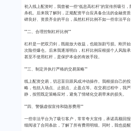
初入线上配资时，我曾被一些“低息高杠杆”的宣传所吸引
杀机。后来我了解到，正规配资平台应具备合法的金融资质
碑良好、资质齐全的平台，虽然杠杆比例不如一些非法平台
**二、合理控制杠杆比例**
杠杆是一把双刃剑，既能放大收益，也能加剧亏损。刚开始
次险些爆仓。后来我逐渐明白，杠杆比例应根据个人风险承
甚至不使用杠杆，是保护本金的有效手段。
**三、制定并执行严格的交易策略**
线上配资交易，切忌盲目跟风或冲动操作。我根据自己的投
略，包括入场点、止损点、止盈点等。在交易过程中，我严
静，按照既定策略应对，避免了情绪化交易带来的损失。
**四、警惕虚假宣传和隐形费用**
一些非法平台为了吸引客户，常常夸大宣传，承诺高额回报
细阅读了合同条款，了解了所有费用明细。同时，我也提醒