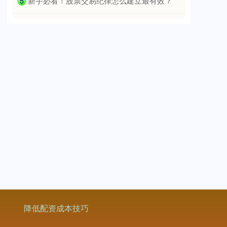
​新手必看！股票交易纪律怎么建立最有效？
5
国债指数
229.69
+0.10
+0.04%
期指IC0
降低配资成本技巧
7877.80
+164.40
+2.13%