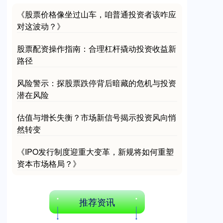
《股票价格像坐过山车，咱普通投资者该咋应
对这波动？》
深证成指
14311.01
+200.89
+1.42%
股票配资操作指南：合理杠杆撬动投资收益新
路径
风险警示：探股票跌停背后暗藏的危机与投资
潜在风险
估值与增长失衡？市场新信号揭示投资风向悄
然转变
沪深300
4694.44
+43.13
+0.93%
《IPO发行制度迎重大变革，新规将如何重塑
资本市场格局？》
推荐资讯