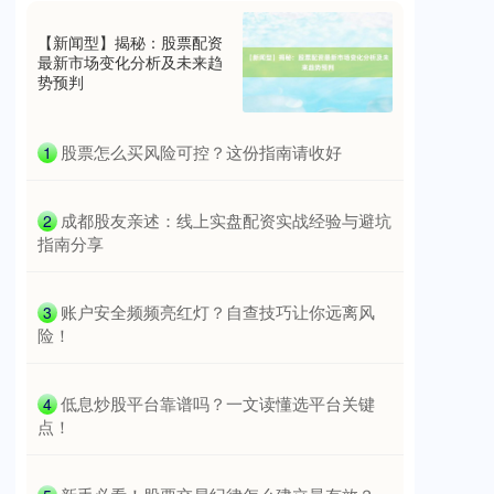
北证50
1134.24
+11.37
+1.01%
【新闻型】揭秘：股票配资
最新市场变化分析及未来趋
势预判
​股票怎么买风险可控？这份指南请收好
1
​成都股友亲述：线上实盘配资实战经验与避坑
2
指南分享
创业板指
3563.12
+47.56
+1.35%
​账户安全频频亮红灯？自查技巧让你远离风
3
险！
​低息炒股平台靠谱吗？一文读懂选平台关键
4
点！
基金指数
7242.10
+12.30
+0.17%