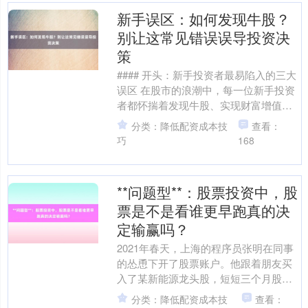
新手误区：如何发现牛股？
别让这常见错误误导投资决
策
#### 开头：新手投资者最易陷入的三大
误区 在股市的浪潮中，每一位新手投资
者都怀揣着发现牛股、实现财富增值的
梦想。然而，缺乏经验与系统性的投资
分类：降低配资成本技
查看：
策略往往让他们陷....
巧
168
**问题型**：股票投资中，股
票是不是看谁更早跑真的决
定输赢吗？
2021年春天，上海的程序员张明在同事
的怂恿下开了股票账户。他跟着朋友买
入了某新能源龙头股，短短三个月股价
翻了一倍。正当他沉浸在"股神"的幻觉中
分类：降低配资成本技
查看：