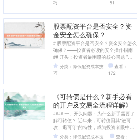
时，市场突然转向....
巧
81
股票配资平台是否安全？资
金安全怎么确保？
# 股票配资平台是否安全？资金安全怎么
确保？——投资者必读的安全操作指南
## 开头：投资者最困惑的核心问题 "股
票配资平台靠谱吗？我的本金会不会被
分类：降低配资成本技
查看：
卷走？"这是....
巧
172
《可转债是什么？新手必看
的开户及交易全流程详解》
#### 一、开头问题：为什么新手需要了
解可转债？ 近年来，可转债因其“进可
攻、退可守”的特性，成为投资者眼中
的“香饽饽”。它既是债券（保本属性），
分类：降低配资成本技
查看：