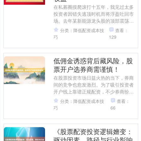
在私募圈摸爬滚打十五年，我见过太多
投资者因错失逃顶时机而将浮盈吐回市
场。去年某新能源龙头股的顶部震荡
中，一位客户在380元位置犹豫三天2026
分类：降低配资成本技
查看：
线上股票配资，最终....
巧
129
低佣金诱惑背后藏风险，股
票开户选券商需谨慎！
在股票投资市场日益火热的当下，券商
间的竞争也愈发激烈。为了吸引投资者
开户线上靠谱正规配资，不少券商纷纷
打出“低佣金”的招牌，这一诱惑如同磁石
分类：降低配资成本技
查看：
一般，吸引着众多投资....
巧
66
《股票配资投资逻辑嬗变：
驱动因素、路径与行业影响