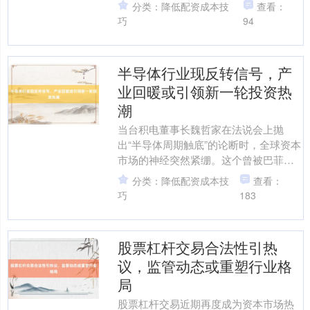
杠杆资金在政策利空下集体踩踏，也目
分类：降低配资成本技
查看：
睹过量化模型在流动性枯竭....
巧
94
半导体行业现反转信号，产
业回暖或引领新一轮投资热
潮
当台积电董事长魏哲家在法说会上抛
出“半导体周期触底”的论断时，全球资本
市场的神经突然紧绷。这个曾被巴菲特
称为“数字时代石油”的硬科技赛道，在经
分类：降低配资成本技
查看：
历两年寒冬后，正透....
巧
183
股票杠杆交易合法性引热
议，监管动态或重塑行业格
局
股票杠杆交易近期再度成为资本市场热