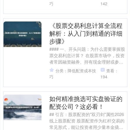
2023年第三季....
巧
142
《股票交易利息计算全流程
解析：从入门到精通的详细
步骤》
#### 一、开头问题：为什么需要掌握股
票交易利息计算？ 在股票市场中，投资
者常因融资融券、持有现金理财或参与
国债逆回购等操作产生利息成本或收
分类：降低配资成本技
查看：
益。然而，许多新手....
巧
194
如何精准挑选可实盘验证的
配资公司？这必看！
## 引言：股票配资的"双刃剑"属性2026
线上股票配资 股票配资作为杠杆交易的
常见形式，能让投资者用少量本金撬动