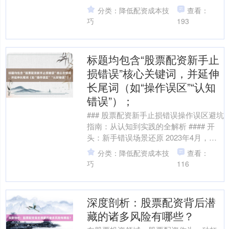
更大收益，但同时也放大了风险。据
分类：降低配资成本技
查看：
2023年某第....
巧
193
标题均包含“股票配资新手止
损错误”核心关键词，并延伸
长尾词（如“操作误区”“认知
错误”）；
### 股票配资新手止损错误操作误区避坑
指南：从认知到实践的全解析 #### 开
头：新手错误场景还原 2023年4月，新
手股民小张在某配资平台以1:5杠杆买入
分类：降低配资成本技
查看：
某....
巧
116
深度剖析：股票配资背后潜
藏的诸多风险有哪些？