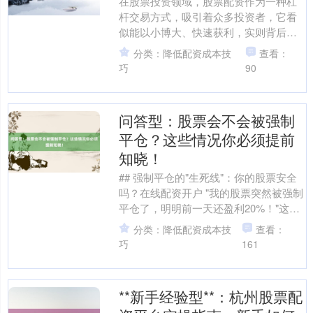
在股票投资领域，股票配资作为一种杠
杆交易方式，吸引着众多投资者，它看
似能以小博大、快速获利，实则背后潜
藏着诸多风险，犹如隐藏在平静海面下
分类：降低配资成本技
查看：
的暗礁，随时可能让投资者....
巧
90
问答型：股票会不会被强制
平仓？这些情况你必须提前
知晓！
## 强制平仓的"生死线"：你的股票安全
吗？在线配资开户 "我的股票突然被强制
平仓了，明明前一天还盈利20%！"这是
某投资论坛上一位股民的哭诉。在股市
分类：降低配资成本技
查看：
波动加剧的....
巧
161
**新手经验型**：杭州股票配
上证综指
3940.04
+39.68
+1.02%