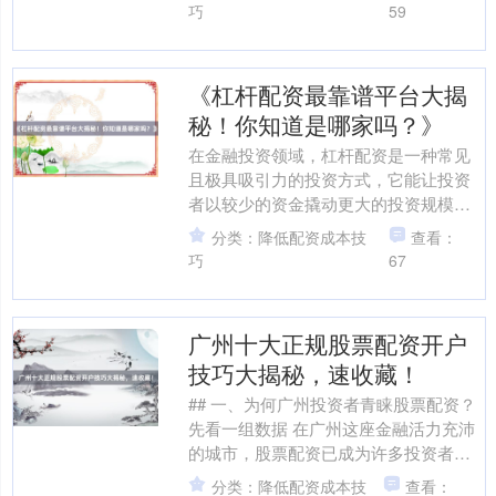
又能在特定条....
巧
59
《杠杆配资最靠谱平台大揭
秘！你知道是哪家吗？》
在金融投资领域，杠杆配资是一种常见
且极具吸引力的投资方式，它能让投资
者以较少的资金撬动更大的投资规模，
从而有可能获取更高的收益。然而，市
分类：降低配资成本技
查看：
场上的杠杆配资平台良莠不....
巧
67
广州十大正规股票配资开户
技巧大揭秘，速收藏！
## 一、为何广州投资者青睐股票配资？
先看一组数据 在广州这座金融活力充沛
的城市，股票配资已成为许多投资者放
大收益的“秘密武器”。据广州市金融局
分类：降低配资成本技
查看：