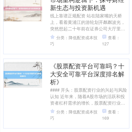
新生态与投资新机遇
线上靠谱正规配资 站在陆家嘴的天桥
上，看着黄浦江的游轮划开粼粼波光，
突然想起二十年前在证券公司大厅里，
那些盯着红绿数字涨跌的股民们。那时
分类：降低配资成本技
查看：
的市场像头蛮牛，横冲直撞....
巧
127
《股票配资平台可靠吗？十
大安全可靠平台深度排名解
析》
#### 开头：股票配资行业的兴起与风险
认知 近年来，随着A股市场的活跃和投
资者杠杆需求的增长，股票配资行业迅
速崛起。配资平台通过提供额外资金帮
分类：降低配资成本技
查看：
助投资者放大收益....
巧
169