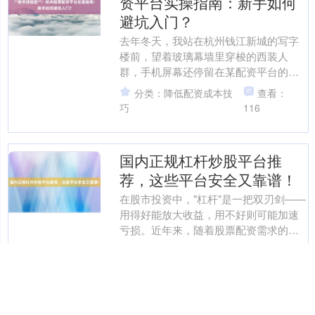
资平台实操指南：新手如何
避坑入门？
去年冬天，我站在杭州钱江新城的写字
楼前，望着玻璃幕墙里穿梭的西装人
群，手机屏幕还停留在某配资平台的广
告页面——“5倍杠杆，日结收益，新手专
分类：降低配资成本技
查看：
享福利”。那时的我刚辞....
巧
116
深证成指
14311.01
+200.89
+1.42%
国内正规杠杆炒股平台推
荐，这些平台安全又靠谱！
在股市投资中，"杠杆"是一把双刃剑——
用得好能放大收益，用不好则可能加速
亏损。近年来，随着股票配资需求的增
长十大线上实盘配资，市场上涌现出大
分类：降低配资成本技
查看：
量平台，但其中不乏违....
巧
111
沪深300
4694.44
+43.13
+0.93%