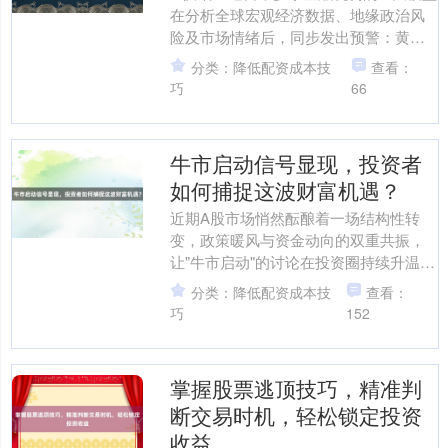
在分析全球宏观经济数据、地缘政治风
险及市场情绪后，同步发出预警：黄金
市场或在未来6-12个月内进入新一轮涨
分类：降低配资成本技
查看：
势周期。这....
巧
66
牛市启动信号显现，投资者
如何捕捉这波财富机遇？
近期A股市场悄然酝酿着一场结构性转
变，政策暖风与资金动向的双重共振，
让"牛市启动"的讨论在投资圈持续升温。
从北向资金单日百亿级净流入到两融余
分类：降低配资成本技
查看：
额突破1.6万亿，从....
巧
152
掌握股票逃顶技巧，精准判
断交易时机，轻松锁定投资
收益