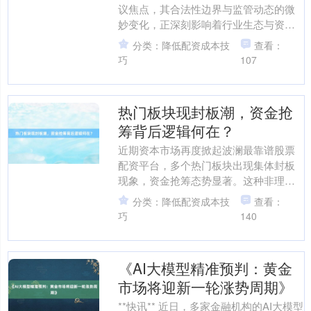
议焦点，其合法性边界与监管动态的微
妙变化，正深刻影响着行业生态与资金
行为。从融资融券到股票配资，从结构
分类：降低配资成本技
查看：
化产品到衍生品工具，杠杆....
巧
107
热门板块现封板潮，资金抢
筹背后逻辑何在？
近期资本市场再度掀起波澜最靠谱股票
配资平台，多个热门板块出现集体封板
现象，资金抢筹态势显著。这种非理性
上涨背后，既折射出行业格局的深刻变
分类：降低配资成本技
查看：
化，也暗含资金博弈的复杂....
巧
140
《AI大模型精准预判：黄金
市场将迎新一轮涨势周期》
**快讯** 近日，多家金融机构的AI大模型