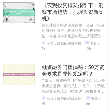
《宏观投资框架指引下：洞
察市场趋势，把握投资新契
机》
在全球经济格局深度调整、金融市场波
动加剧的当下，构建科学宏观投资框
架，精准洞察市场趋势线上炒股配资开
户，成为投资者把握新契机、实现资产
分类：降低配资成本技
查看：
保值增值的关键。 从宏观经....
巧
129
融资融券门槛揭秘：50万资
金要求是硬性规定吗？
**快讯：融资融券门槛争议再起 50万资
金要求是否松动引关注** 近日，关于融
资融券业务准入门槛的讨论在投资者群
体中持续发酵。自2015年证监会发布
分类：降低配资成本技
查看：
《证券公司融....
巧
58