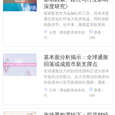
深度研究》
股票配资作为金融杠杆工具，其本质是
通过资金杠杆放大投资收益，同时加剧
风险传导。近年来，随着监管政策收
紧、技术手段升级以及投资者结构变
分类：降低配资成本技
查看：
化，配资行业的投资逻辑正经历....
巧
188
基本面分析揭示：全球通胀
回落或成股市新支撑点
全球通胀压力的阶段性缓和正成为资本
市场关注的焦点。从大宗商品价格波动
到各国央行货币政策转向预期，通胀回
落信号已渗透至多个经济领域，并逐步
分类：降低配资成本技
查看：
重塑股市投资逻辑。近期市....
巧
169
市场重构逻辑下：探寻财经