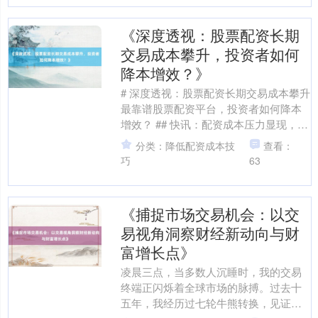
《深度透视：股票配资长期
交易成本攀升，投资者如何
降本增效？》
# 深度透视：股票配资长期交易成本攀升
最靠谱股票配资平台，投资者如何降本
增效？ ## 快讯：配资成本压力显现，行
业生态悄然生变 近期，股票配资市场持
分类：降低配资成本技
查看：
续呈现"隐性....
巧
63
《捕捉市场交易机会：以交
易视角洞察财经新动向与财
富增长点》
凌晨三点，当多数人沉睡时，我的交易
终端正闪烁着全球市场的脉搏。过去十
五年，我经历过七轮牛熊转换，见证过