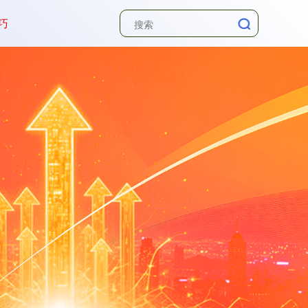
巧
深证成指
14311.01
+200.89
+1.42%
沪深300
4694.44
+43.13
+0.93%