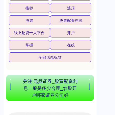
指标
逃顶
股票
股票配资在线
沪深300
4694.44
+43.13
+0.93%
线上配资十大平台
开户
掌握
在线
全部话题标签
关注 元鼎证券_股票配资利
北证50
1134.24
+11.37
+1.01%
息一般是多少合理_炒股开
户哪家证券公司好