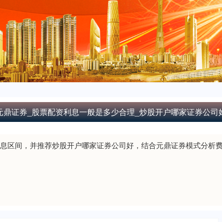
元鼎证券_股票配资利息一般是多少合理_炒股开户哪家证券公司
息区间，并推荐炒股开户哪家证券公司好，结合元鼎证券模式分析