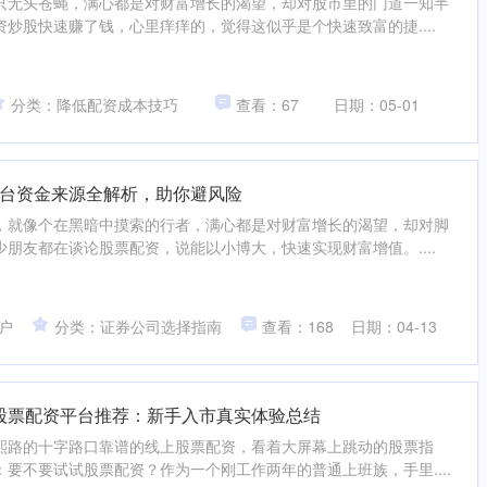
只无头苍蝇，满心都是对财富增长的渴望，却对股市里的门道一知半
炒股快速赚了钱，心里痒痒的，觉得这似乎是个快速致富的捷....
分类：降低配资成本技巧
查看：67
日期：05-01
台资金来源全解析，助你避风险
，就像个在黑暗中摸索的行者，满心都是对财富增长的渴望，却对脚
朋友都在谈论股票配资，说能以小博大，快速实现财富增值。....
户
分类：证券公司选择指南
查看：168
日期：04-13
成都股票配资平台推荐：新手入市真实体验总结
熙路的十字路口靠谱的线上股票配资，看着大屏幕上跳动的股票指
要不要试试股票配资？作为一个刚工作两年的普通上班族，手里....