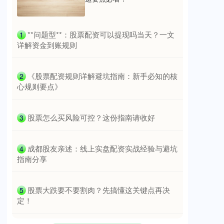
国债指数
229.69
+0.10
+0.04%
​**问题型**：股票配资可以提现吗当天？一文
1
详解资金到账规则
​《股票配资规则详解避坑指南：新手必知的核
2
心规则要点》
​股票怎么买风险可控？这份指南请收好
3
期指IC0
7877.80
+164.40
+2.13%
​成都股友亲述：线上实盘配资实战经验与避坑
4
指南分享
​股票大跌要不要割肉？先搞懂这关键点再决
5
定！