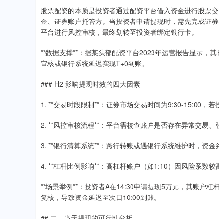
股票配资的本质是投资者通过配资平台借入资金进行股票交
金、证券账户托管方。当投资者申请提现时，需先完成证券
平台进行风控审核，最终划转至投资者绑定银行卡。
**数据支撑**：据某头部配资平台2023年运营报告显示，
审核或银行系统延迟实现T+0到账。
### H2 影响提现时效的四大因素
1. **交易时段限制**：证券市场交易时间为9:30-15
2. **风控审核流程**：平台需核查账户是否存在异常交易
3. **银行清算系统**：跨行转账或遇银行系统维护时，资
4. **杠杆比例影响**：高杠杆账户（如1:10）因风险系
**场景举例**：投资者A在14:30申请提现5万元，其账
复核，导致资金延迟至次日10:00到账。
## 二、当天提现的可行性分析