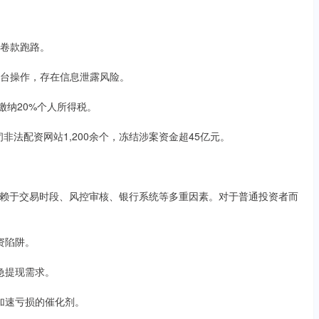
或卷款跑路。
由平台操作，存在信息泄露风险。
"缴纳20%个人所得税。
关闭非法配资网站1,200余个，冻结涉案资金超45亿元。
赖于交易时段、风控审核、银行系统等多重因素。对于普通投资者而
配资陷阱。
紧急提现需求。
是加速亏损的催化剂。