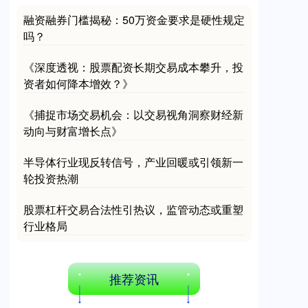
融资融券门槛揭秘：50万资金要求是硬性规定
深证成指
14311.01
+200.89
+1.42%
吗？
《深度透视：股票配资长期交易成本攀升，投
资者如何降本增效？》
《捕捉市场交易机会：以交易视角洞察财经新
动向与财富增长点》
半导体行业现反转信号，产业回暖或引领新一
沪深300
4694.44
+43.13
+0.93%
轮投资热潮
股票杠杆交易合法性引热议，监管动态或重塑
行业格局
推荐资讯