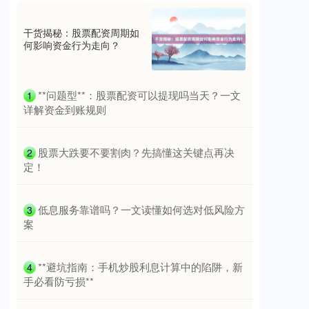
北证50
1134.24
+11.37
+1.01%
干货揭秘：股票配资周期如
何影响资金行为走向？
​**问题型**：股票配资可以提现吗当天？一文
1
详解资金到账规则
创业板指
3563.12
+47.56
+1.35%
​股票大跌要不要割肉？先搞懂这关键点再决
2
定！
​低息服务靠谱吗？一文读懂如何选对低风险方
3
案
​**避坑指南：手机炒股利息计算中的陷阱，新
4
手必看防亏损**
基金指数
7242.10
+12.30
+0.17%