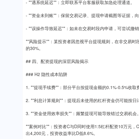
- **遇系统延迟**：立即联系平台客服获取加急处理通道。
- **资金未到账**：保留交易记录、提现申请截图等证据，
- **误操作导致延迟**：如未在交易时段内申请，可尝试撤
**风险提示**：某投资者因忽视平台提现规则，在非交易
的30%。
## 四、配资提现的深层风险揭示
### H2 隐性成本陷阱
1. **提现手续费**：部分平台按提现金额的0.1%-0.5%收
2. **利息计算规则**：提现后未使用的杠杆资金仍可能按日
3. **资金使用效率损失**：频繁提现可能导致错过交易机会
**案例对比**：投资者C与D同时使用1:5杠杆配资10万
出4,200元，投资收益率比D低8.6%。