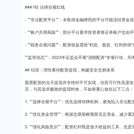
### H2 法律合规红线
- **非法配资平台**：未取得金融牌照的平台可能冻结资金
- **账户共用风险**：部分平台要求投资者将证券账户交
- **税务合规问题**：配资收益需按"利息、股息、红利所得
**监管动态**：2023年证监会开展"清朗配资"专项行动，
## 结语：理性看待配资提现，构建安全交易体系
股票配资的当天提现并非绝对不可实现，但其可行性高度依
言，与其追求极致的提现时效，不如将重心放在以下三点：
1. **选择合规平台**：优先选择持牌机构，避免陷入非法
2. **优化资金管理**：根据交易策略预留充足资金，减少
3. **强化风险意识**：配资杠杆既是放大收益的工具，也