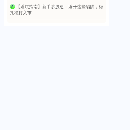
​【避坑指南】新手炒股忌：避开这些陷阱，稳
5
扎稳打入市
国债指数
229.69
+0.10
+0.04%
期指IC0
7877.80
+164.40
+2.13%