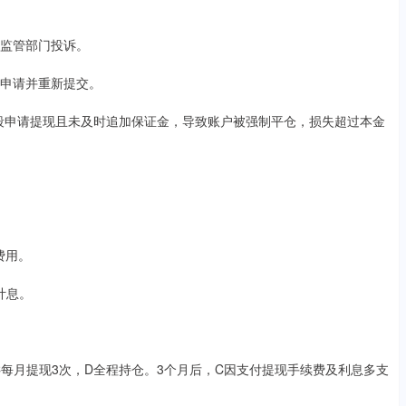
向监管部门投诉。
销申请并重新提交。
时段申请提现且未及时追加保证金，导致账户被强制平仓，损失超过本金
取费用。
计息。
。
元，C每月提现3次，D全程持仓。3个月后，C因支付提现手续费及利息多支