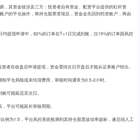
易，其资金链涉及三方：投资者自有资金、配资平台提供的杠杆资
账户的平仓操作，将持仓股票变现后，资金会先回到托管账户，再由
其日均提现申请中，82%的订单在T+1日完成到账，仅15%的订单因风控
:00，若投资者在收盘后申请提现，资金需待次日开盘后才能从证券账户转出。
、强制平仓风险或未结清费用，审核时间通常为0.5-2小时。
金到账可能延迟至次日。
数较高，平台可能延长审核周期。
户杠杆比例为1:5，平台风控系统检测到其持仓股票波动率超标，遂启动人工