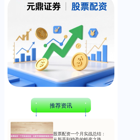
创业板指
3563.12
+47.56
+1.35%
基金指数
7242.10
+12.30
+0.17%
推荐资讯
股票配资一个月实战总结：
从新手到稳盈的蜕变之路