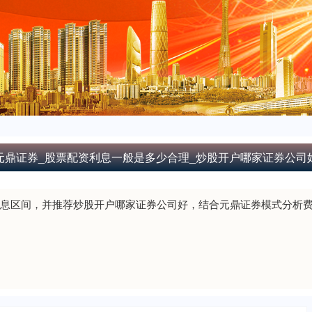
元鼎证券_股票配资利息一般是多少合理_炒股开户哪家证券公司
息区间，并推荐炒股开户哪家证券公司好，结合元鼎证券模式分析