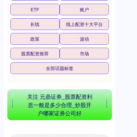
ETF
账户
长线
线上配资十大平台
沪深300
4694.44
+43.13
+0.93%
政策
波动
股票配资推荐
市场
全部话题标签
北证50
1134.24
+11.37
+1.01%
关注 元鼎证券_股票配资利
息一般是多少合理_炒股开
户哪家证券公司好