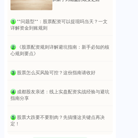
国债指数
229.69
+0.10
+0.04%
​**问题型**：股票配资可以提现吗当天？一文
1
详解资金到账规则
​《股票配资规则详解避坑指南：新手必知的核
2
心规则要点》
​股票怎么买风险可控？这份指南请收好
3
期指IC0
7877.80
+164.40
+2.13%
​成都股友亲述：线上实盘配资实战经验与避坑
4
指南分享
​股票大跌要不要割肉？先搞懂这关键点再决
5
定！