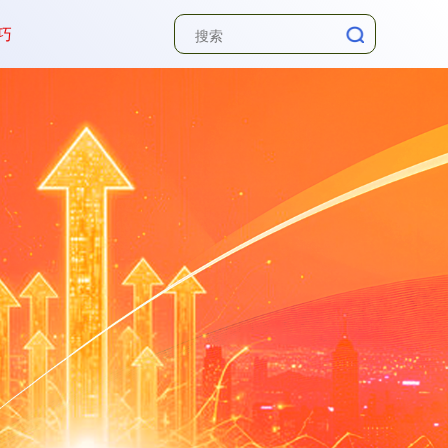
深证成指
14311.01
+200.89
+1.42%
巧
沪深300
4694.44
+43.13
+0.93%
北证50
1134.24
+11.37
+1.01%