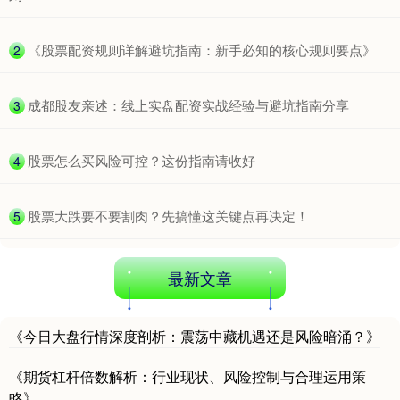
​《股票配资规则详解避坑指南：新手必知的核心规则要点》
2
期指IC0
7877.80
+164.40
+2.13%
​成都股友亲述：线上实盘配资实战经验与避坑指南分享
3
​股票怎么买风险可控？这份指南请收好
4
​股票大跌要不要割肉？先搞懂这关键点再决定！
5
最新文章
《今日大盘行情深度剖析：震荡中藏机遇还是风险暗涌？》
《期货杠杆倍数解析：行业现状、风险控制与合理运用策
略》