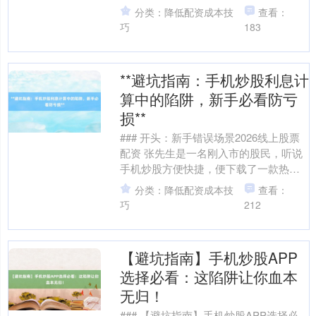
下载了某炒股APP，用积蓄的5万元入
分类：降低配资成本技
查看：
市。他....
巧
183
上证综指
3940.04
+39.68
+1.02%
**避坑指南：手机炒股利息计
算中的陷阱，新手必看防亏
损**
### 开头：新手错误场景2026线上股票
配资 张先生是一名刚入市的股民，听说
手机炒股方便快捷，便下载了一款热门
券商APP，开通了融资融券功能。某
分类：降低配资成本技
查看：
天，他看中一只....
巧
212
深证成指
14311.01
+200.89
+1.42%
【避坑指南】手机炒股APP
选择必看：这陷阱让你血本
无归！
### 【避坑指南】手机炒股APP选择必