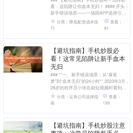
看：这陷阱让你血本无归！ #### 开头：
新手错误场景——一场因APP选择引发
沪深300
4694.44
+43.13
+0.93%
的“血泪教训” 2023年春天，股民小张
分类：降低配资成本技
查看：
怀....
巧
81
【避坑指南】手机炒股必
看！这常见陷阱让新手血本
无归
### **一、新手错误场景：从“暴富
北证50
1134.24
+11.37
+1.01%
梦”到“血本无归”的24小时** 2023年3月，
28岁的程序员小张在刷短视频时看到一
则广告：“手机炒股，3天赚回本金！”....
分类：证券公司选择指
查看：
南
199
【避坑指南】手机炒股注意