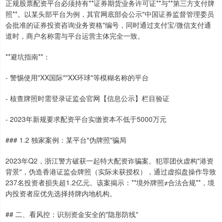
正规股票配资平台必须持有**证券期货业务许可证**与**第三方支付牌
照**。以某头部平台为例，其官网底部会公示"中国证券监督管理委员
会批准的证券投资咨询业务资格"编号，同时通过支付宝/微信支付通
道时，商户名称需与平台运营主体完全一致。
**避坑指南**：
- 警惕使用"XX国际""XX环球"等模糊名称的平台
- 核查牌照时需登录证监会官网【信息公示】栏目验证
- 2023年新规要求配资平台实缴资本不低于5000万元
### 1.2 独家案例：某平台"伪牌照"骗局
2023年Q2，浙江警方破获一起特大配资诈骗案。犯罪团伙虚构"港资
背景"，伪造香港证监会牌照（实际未获授权），通过虚拟盘操作导致
237名投资者损失超1.2亿元。该案揭示：**境外牌照≠合法合规**，境
内投资者应优先选择持牌内地机构。
## 二、看风控：识别资金安全的"隐形防线"