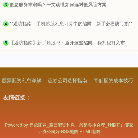
创业板指
3563.12
+47.56
+1.35%
​低息服务靠谱吗？一文读懂如何选对低风险方案
3
​**避坑指南：手机炒股利息计算中的陷阱，新手必看防亏损**
4
​【避坑指南】新手炒股忌：避开这些陷阱，稳扎稳打入市
5
基金指数
7242.10
+12.30
+0.17%
股票配资利息详解
证券公司选择指南
降低配资成本技巧
友情链接：
Powered by
元鼎证券_股票配资利息一般是多少合理_炒股开户哪家
国债指数
229.69
+0.10
+0.04%
证券公司好
RSS地图
HTML地图