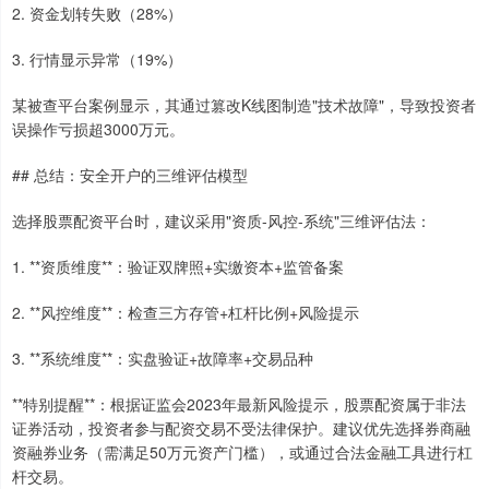
2. 资金划转失败（28%）
3. 行情显示异常（19%）
某被查平台案例显示，其通过篡改K线图制造"技术故障"，导致投资者
误操作亏损超3000万元。
## 总结：安全开户的三维评估模型
选择股票配资平台时，建议采用"资质-风控-系统"三维评估法：
上证综指
3940.04
+39.68
+1.02%
1. **资质维度**：验证双牌照+实缴资本+监管备案
2. **风控维度**：检查三方存管+杠杆比例+风险提示
3. **系统维度**：实盘验证+故障率+交易品种
**特别提醒**：根据证监会2023年最新风险提示，股票配资属于非法
证券活动，投资者参与配资交易不受法律保护。建议优先选择券商融
资融券业务（需满足50万元资产门槛），或通过合法金融工具进行杠
深证成指
14311.01
+200.89
+1.42%
杆交易。