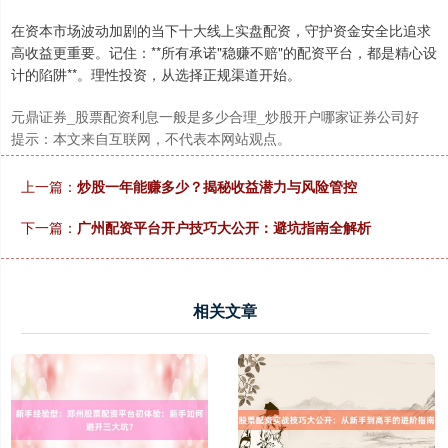
在资本市场波动加剧的当下十大线上实盘配资，守护资金安全比追求
高收益更重要。记住：**所有承诺"稳赚不赔"的配资平台，都是精心设
计的陷阱**。理性投资，从选择正规渠道开始。
元鼎证券_股票配资利息一般是多少合理_炒股开户哪家证券公司好
提示：本文来自互联网，不代表本网站观点。
沪深300
4694.44
+43.13
+0.93%
上一篇：
炒股一年能赚多少？揭秘收益潜力与风险管控
下一篇：
广州配资平台开户技巧大公开：避坑指南全解析
相关文章
北证50
1134.24
+11.37
+1.01%