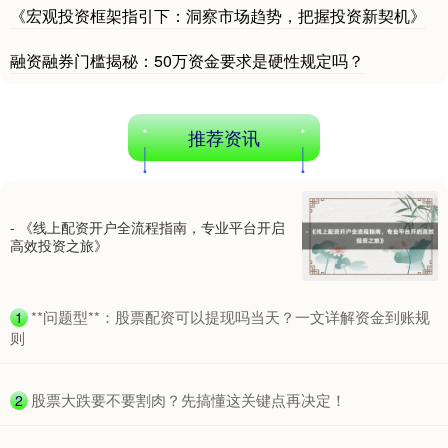
《宏观投资框架指引下：洞察市场趋势，把握投资新契机》
沪深300
4694.44
+43.13
+0.93%
融资融券门槛揭秘：50万资金要求是硬性规定吗？
推荐资讯
- 《线上配资开户全流程指南，专业平台开启
高效投资之旅》
北证50
1134.24
+11.37
+1.01%
​**问题型**：股票配资可以提现吗当天？一文详解资金到账规
1
则
​股票大跌要不要割肉？先搞懂这关键点再决定！
2