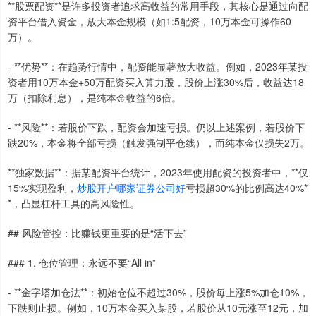
**股票配资**是许多投资者追求高收益的常用手段，其核心是通过向配
资平台借入资金，放大本金规模（如1:5配资，10万本金可操作60
万）。
- **优势**：在趋势行情中，配资能显著放大收益。例如，2023年某投
资者用10万本金+50万配资买入算力股，股价上涨30%后，收益达18
万（扣除利息），是纯本金收益的6倍。
- **风险**：若股价下跌，配资会加速亏损。仍以上述案例，若股价下
跌20%，本金将全部亏损（触发强制平仓线），而纯本金仅损失2万。
**独家数据**：据某配资平台统计，2023年使用配资的投资者中，**仅
15%实现盈利，
炒股开户哪家证券公司好
亏损超30%的比例高达40%*
*，凸显杠杆工具的高风险性。
## 风险管控：比赚钱更重要的是“活下去”
### 1. 仓位管理：永远不要“All in”
- **金字塔加仓法**：初始仓位不超过30%，股价每上涨5%加仓10%，
下跌则止损。例如，10万本金买入某股，若股价从10元涨至12元，加