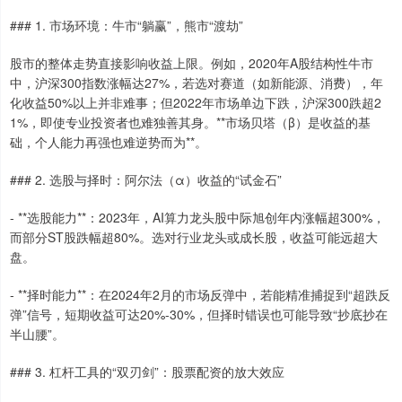
### 1. 市场环境：牛市“躺赢”，熊市“渡劫”
股市的整体走势直接影响收益上限。例如，2020年A股结构性牛市
中，沪深300指数涨幅达27%，若选对赛道（如新能源、消费），年
化收益50%以上并非难事；但2022年市场单边下跌，沪深300跌超2
1%，即使专业投资者也难独善其身。**市场贝塔（β）是收益的基
础，个人能力再强也难逆势而为**。
### 2. 选股与择时：阿尔法（α）收益的“试金石”
- **选股能力**：2023年，AI算力龙头股中际旭创年内涨幅超300%，
而部分ST股跌幅超80%。选对行业龙头或成长股，收益可能远超大
盘。
- **择时能力**：在2024年2月的市场反弹中，若能精准捕捉到“超跌反
弹”信号，短期收益可达20%-30%，但择时错误也可能导致“抄底抄在
半山腰”。
### 3. 杠杆工具的“双刃剑”：股票配资的放大效应