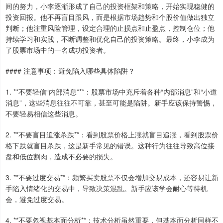
间的努力，小李逐渐形成了自己的投资框架和策略，开始实现稳健的
投资回报。他不再盲目跟风，而是根据市场趋势和个股价值做出独立
判断；他注重风险管理，设定合理的止损点和止盈点，控制仓位；他
持续学习和实践，不断调整和优化自己的投资策略。最终，小李成为
了股票市场中的一名成功投资者。
#### 注意事项：避免陷入哪些具体陷阱？
1. **不要轻信“内部消息”**：股票市场中充斥着各种“内部消息”和“小道
消息”，这些消息往往不可靠，甚至可能是陷阱。新手应该保持警惕，
不要轻易相信这些消息。
2. **不要盲目追涨杀跌**：看到股票价格上涨就盲目追涨，看到股票价
格下跌就盲目杀跌，这是新手常见的错误。这种行为往往导致高位接
盘和低位割肉，造成不必要的损失。
3. **不要过度交易**：频繁买卖股票不仅会增加交易成本，还容易让新
手陷入情绪化的交易中，导致决策混乱。新手应该学会耐心等待机
会，避免过度交易。
4. **不要忽视基本面分析**：技术分析虽然重要，但基本面分析同样不