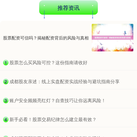
推荐资讯
股票配资可信吗？揭秘配资背后的风险与真相
北证50
1134.24
+11.37
+1.01%
​股票怎么买风险可控？这份指南请收好
1
​成都股友亲述：线上实盘配资实战经验与避坑指南分享
2
​账户安全频频亮红灯？自查技巧让你远离风险！
3
创业板指
3563.12
+47.56
+1.35%
​新手必看！股票交易纪律怎么建立最有效？
4