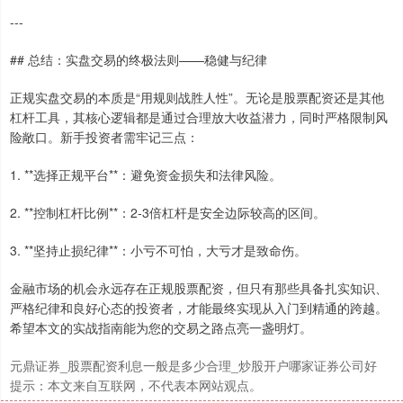
---
## 总结：实盘交易的终极法则——稳健与纪律
正规实盘交易的本质是“用规则战胜人性”。无论是股票配资还是其他
杠杆工具，其核心逻辑都是通过合理放大收益潜力，同时严格限制风
上证综指
3940.04
+39.68
+1.02%
险敞口。新手投资者需牢记三点：
1. **选择正规平台**：避免资金损失和法律风险。
2. **控制杠杆比例**：2-3倍杠杆是安全边际较高的区间。
3. **坚持止损纪律**：小亏不可怕，大亏才是致命伤。
金融市场的机会永远存在正规股票配资，但只有那些具备扎实知识、
严格纪律和良好心态的投资者，才能最终实现从入门到精通的跨越。
深证成指
14311.01
+200.89
+1.42%
希望本文的实战指南能为您的交易之路点亮一盏明灯。
元鼎证券_股票配资利息一般是多少合理_炒股开户哪家证券公司好
提示：本文来自互联网，不代表本网站观点。