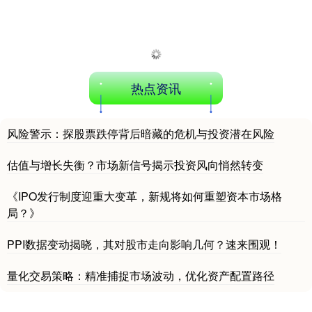
上证综指
3940.04
+39.68
+1.02%
热点资讯
风险警示：探股票跌停背后暗藏的危机与投资潜在风险
深证成指
14311.01
+200.89
+1.42%
估值与增长失衡？市场新信号揭示投资风向悄然转变
《IPO发行制度迎重大变革，新规将如何重塑资本市场格
局？》
PPI数据变动揭晓，其对股市走向影响几何？速来围观！
量化交易策略：精准捕捉市场波动，优化资产配置路径
沪深300
4694.44
+43.13
+0.93%