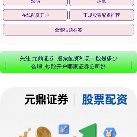
交易
深度
在线配资开户
正规股票配资推荐
全部话题标签
北证50
1122.88
+3.42
+0.30%
关注 元鼎证券_股票配资利息一般是多少
合理_炒股开户哪家证券公司好
创业板指
3515.56
-19.58
-0.55%