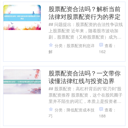
股票配资合法吗？解析当前
沪深300
4651.31
-6.85
-0.15%
法律对股票配资行为的界定
## 问题提出：股票配资的合法性争议线
上股票配资 近年来，随着股市波动加
剧，股票配资（又称股票配资）成为投
资者热议的话题。配资公司通过高杠杆
分类：股票配资利息详
查看：
比例（如1:5甚至1....
解
162
股票配资合法吗？一文带你
北证50
1122.88
+3.42
+0.30%
读懂法律红线与投资边界
## 股票配资：高杠杆背后的“双刃剑”股
票配资推荐 股票配资，这个在股民圈子
里并不陌生的词汇，本质上是投资者通
过向配资公司缴纳保证金，获得数倍于
分类：降低配资成本技
查看：
保证金的资金用于....
巧
188