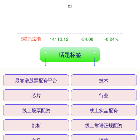
深证成指
14110.12
-34.08
-0.24%
话题标签
最靠谱股票配资平台
技术
芯片
行业
线上股票配资
线上实盘配资
沪深300
4651.31
-6.85
-0.15%
剖析
线上靠谱正规配资