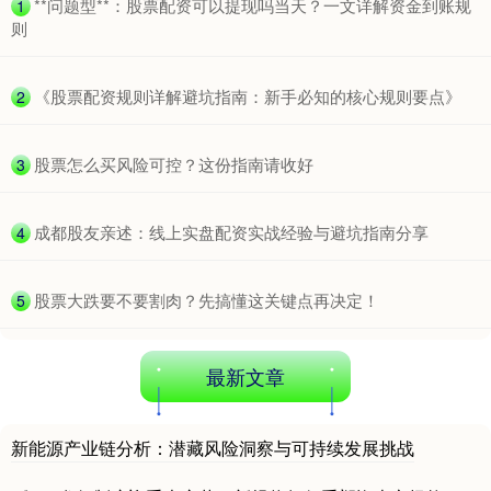
​**问题型**：股票配资可以提现吗当天？一文详解资金到账规
1
则
期指IC0
7730.00
-1.00
-0.01%
​《股票配资规则详解避坑指南：新手必知的核心规则要点》
2
​股票怎么买风险可控？这份指南请收好
3
​成都股友亲述：线上实盘配资实战经验与避坑指南分享
4
​股票大跌要不要割肉？先搞懂这关键点再决定！
5
最新文章
新能源产业链分析：潜藏风险洞察与可持续发展挑战