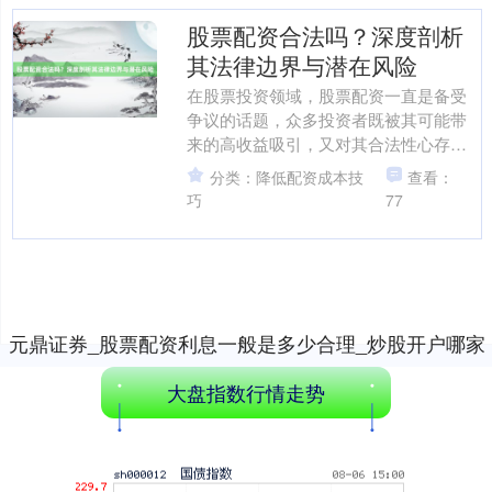
创业板指
3515.56
-19.58
-0.55%
股票配资合法吗？深度剖析
其法律边界与潜在风险
在股票投资领域，股票配资一直是备受
争议的话题，众多投资者既被其可能带
来的高收益吸引，又对其合法性心存疑
虑。那么正规股票配资推荐，股票配资
分类：降低配资成本技
查看：
究竟是否合法，其法律边界....
巧
77
基金指数
7229.80
-1.63
-0.02%
元鼎证券_股票配资利息一般是多少合理_炒股开户哪家
证券公司好文章已加载完成
大盘指数行情走势
国债指数
229.59
-0.00
0.00%