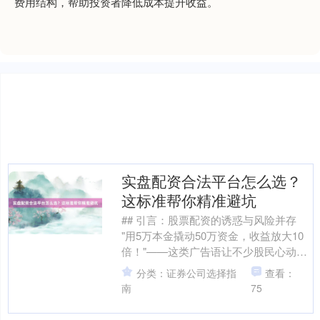
费用结构，帮助投资者降低成本提升收益。
上证综指
3900.35
+21.92
+0.57%
实盘配资合法平台怎么选？
这标准帮你精准避坑
深证成指
14110.12
-34.08
-0.24%
## 引言：股票配资的诱惑与风险并存
"用5万本金撬动50万资金，收益放大10
倍！"——这类广告语让不少股民心动。
股票配资作为杠杆交易工具，既能放大
分类：证券公司选择指
查看：
收益也可能加....
南
75