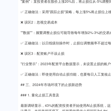
*案例*：某投资者在股价上涨20%后，将止损位从-5%调
✅ 正确做法：采用"跟踪止损"策略，每上涨5%将止损位上
❌ 误区2：忽视交易成本
**数据**：频繁调整止损位可能导致每年增加2%-3%的交
✅ 正确做法：以日线级别操作时，止损位调整频率不超过每
❌ 误区3：配资账户不设止损
*行业警示*：2023年配资平台数据显示，未设置止损的账户
✅ 正确做法：即使使用自动止损功能，也要每日人工复核
## 三、2024年市场环境下的止损新趋势
### 1. 量化止损工具普及
最新调研显示，43%的配资投资者开始使用AI止损系统，
法显示，当前市场环境下，科技股的最佳止损间距为6.8%，