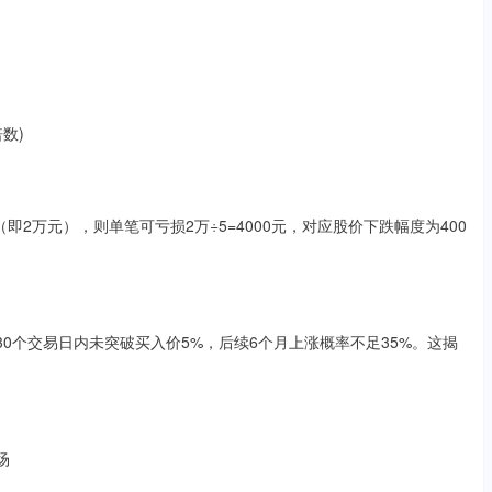
倍数)
（即2万元），则单笔可亏损2万÷5=4000元，对应股价下跌幅度为400
入后30个交易日内未突破买入价5%，后续6个月上涨概率不足35%。这揭
场