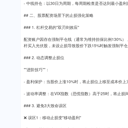
- 中线持仓：以30日为周期，每周期检查是否达到最小盈
## 二、股票配资场景下的止损强化策略
### 1. 杠杆交易的"双刃剑效应"
配资账户因存在强制平仓线（通常为维持担保比例130%），需
杆买入光伏股，未设止损导致股价下跌15%时触发强制平仓
### 2. 动态调整止损位
**进阶技巧**：
- 盈利保护：当股价上涨10%时，将止损位上移至成本价上方
- 波动率调整：在VIX指数（恐慌指数）高于25时，将止损
### 3. 避免3大致命误区
❌ 误区1：移动止损变"移动盈利"