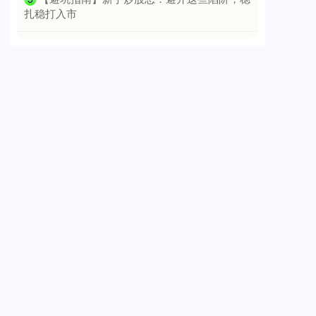
基金指数
7236.70
+6.90
+0.10%
扎稳打入市
国债指数
229.64
+0.05
+0.02%
期指IC0
7811.60
+98.20
+1.27%