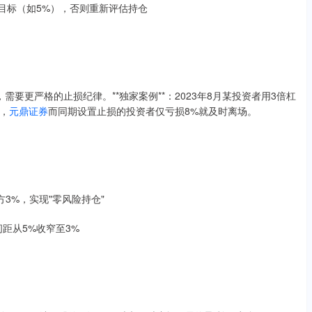
利目标（如5%），否则重新评估持仓
要更严格的止损纪律。**独家案例**：2023年8月某投资者用3倍杠
，
元鼎证券
而同期设置止损的投资者仅亏损8%就及时离场。
3%，实现"零风险持仓"
间距从5%收窄至3%