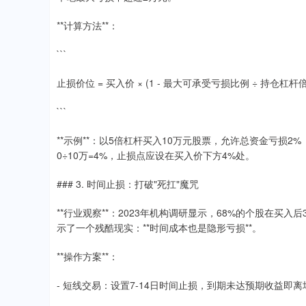
**计算方法**：
```
止损价位 = 买入价 × (1 - 最大可承受亏损比例 ÷ 持仓杠杆
```
**示例**：以5倍杠杆买入10万元股票，允许总资金亏损2%
0÷10万=4%，止损点应设在买入价下方4%处。
### 3. 时间止损：打破"死扛"魔咒
**行业观察**：2023年机构调研显示，68%的个股在买
示了一个残酷现实：**时间成本也是隐形亏损**。
**操作方案**：
- 短线交易：设置7-14日时间止损，到期未达预期收益即离