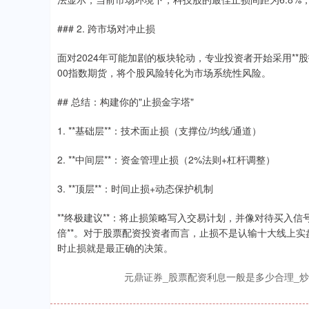
### 2. 跨市场对冲止损
面对2024年可能加剧的板块轮动，专业投资者开始采用**
00指数期货，将个股风险转化为市场系统性风险。
## 总结：构建你的"止损金字塔"
1. **基础层**：技术面止损（支撑位/均线/通道）
2. **中间层**：资金管理止损（2%法则+杠杆调整）
3. **顶层**：时间止损+动态保护机制
**终极建议**：将止损策略写入交易计划，并像对待买入信
倍**。对于股票配资投资者而言，止损不是认输十大线上
时止损就是最正确的决策。
元鼎证券_股票配资利息一般是多少合理_