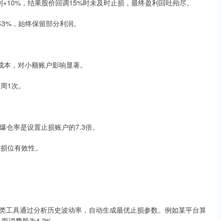
整到+10%，结果股价回调15%时未及时止损，最终盈利回吐殆尽。
移3%，始终保留部分利润。
易成本，对小额账户影响显著。
周1次。
爆仓率是设置止损账户的7.3倍。
止损位有效性。
这类工具通过分析历史波动率，自动生成最优止损参数。例如某平台算
而消费股为4.2%。