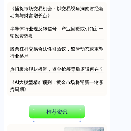
《捕捉市场交易机会：以交易视角洞察财经新
动向与财富增长点》
深证成指
14295.08
+184.96
+1.31%
半导体行业现反转信号，产业回暖或引领新一
轮投资热潮
股票杠杆交易合法性引热议，监管动态或重塑
行业格局
热门板块现封板潮，资金抢筹背后逻辑何在？
《AI大模型精准预判：黄金市场将迎新一轮涨
沪深300
4689.96
+38.65
+0.83%
势周期》
推荐资讯