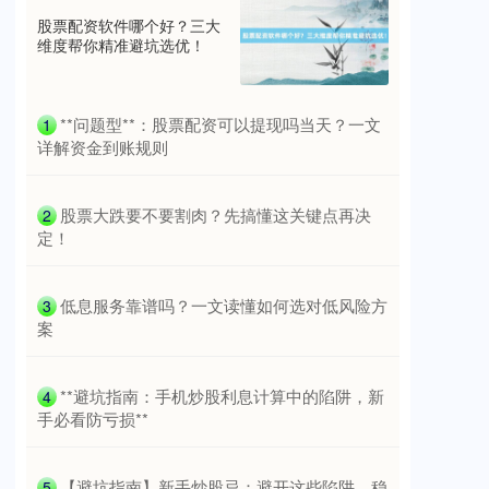
股票配资软件哪个好？三大
维度帮你精准避坑选优！
北证50
1129.72
+6.84
+0.61%
​**问题型**：股票配资可以提现吗当天？一文
1
详解资金到账规则
​股票大跌要不要割肉？先搞懂这关键点再决
2
定！
创业板指
3577.20
+61.64
+1.75%
​低息服务靠谱吗？一文读懂如何选对低风险方
3
案
​**避坑指南：手机炒股利息计算中的陷阱，新
4
手必看防亏损**
​【避坑指南】新手炒股忌：避开这些陷阱，稳
5