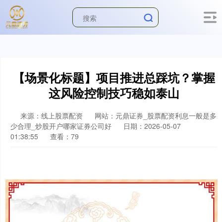
【场景化标题】项目推进总踩坑？掌握
这风险控制技巧稳如泰山
来源：线上股票配资
网站：元鼎证券_股票配资利息一般是多
少合理_炒股开户哪家证券公司好
日期：2026-05-07
01:38:55
查看：79