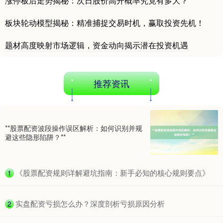
涨停板后走势揭秘：次日股价高开概率究竟有多大？
板块轮动模型揭秘：精准捕捉交易时机，赢取投资先机！
题材高度映射市场逻辑，资金动向揭示潜在投资机遇
沪深300
4651.31
-6.85
-0.15%
推荐资讯
**股票配资波段操作误区解析：如何识别并规
避这些隐形陷阱？**
北证50
1122.88
+3.42
+0.30%
​《股票配资规则详解避坑指南：新手必知的核心规则要点》
1
​实盘配资亏损怎么办？深度剖析亏损原因分析
2