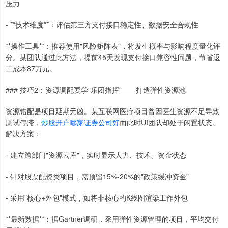
压力
- **技术维度**：评估第三方支付接口稳定性、数据安全合规性
**操作工具**：推荐使用"风险矩阵表"，将发生概率与影响程度量化评
分。某团队通过此方法，提前45天发现支付接口兼容性问题，节省返
工成本87万元。
### 技巧2：资源调配要学"乐团指挥"——打造弹性资源池
资源错配是项目延期元凶。某互联网医疗项目曾因医生资源不足导致
测试停滞，
炒股开户哪家证券公司好
而此时UI团队却处于闲置状态。
解决方案：
- 建立跨部门"资源云库"，实时显示人力、技术、资金状态
- 针对股票配资类项目，需预留15%-20%的"政策缓冲资金"
- 采用"核心+外包"模式，如将非核心的K线图渲染工作外包
**最新数据**：据Gartner调研，采用弹性资源管理的项目，平均交付