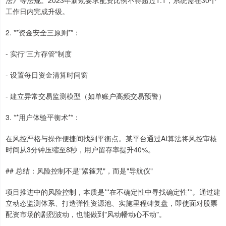
法》等法规。2023年新规要求配资比例不得超过1:1，系统需在30个
工作日内完成升级。
2. **资金安全三原则**：
- 实行"三方存管"制度
- 设置每日资金清算时间窗
- 建立异常交易监测模型（如单账户高频交易预警）
3. **用户体验平衡术**：
在风控严格与操作便捷间找到平衡点。某平台通过AI算法将风控审核
上证综指
3900.35
+21.92
+0.57%
时间从3分钟压缩至8秒，用户留存率提升40%。
## 总结：风险控制不是"紧箍咒"，而是"导航仪"
项目推进中的风险控制，本质是**在不确定性中寻找确定性**。通过建
立动态监测体系、打造弹性资源池、实施里程碑复盘，即使面对股票
配资市场的剧烈波动，也能做到"风动幡动心不动"。