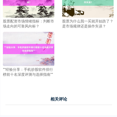
北证50
1122.88
+3.42
+0.30%
股票配资市场情绪指标：判断市
股票为什么我一买就开始跌了？
场走向的可靠风向标？
是市场规律还是操作失误？
创业板指
3515.56
-19.58
-0.55%
**经验分享：手机炒股软件排行
榜前十名深度评测与选择指南**
相关评论
基金指数
7229.80
-1.63
-0.02%