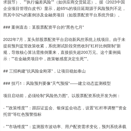
求脱节）、**执行偏差风险**（如供应商交货延迟）。据《2023中国
企业项目管理白皮书》显示，超65%的项目延期源于风险预判不足，
而其中32%的案例涉及金融类项目（如股票配资平台系统升级）。
### 案例直击：某股票配资平台的"黑色七月"
2022年7月，某头部股票配资平台启动新风控系统上线项目。由于未
提前预判监管政策收紧，系统测试阶段突然收到"杠杆比例限制"新
规，导致核心算法需推倒重来，直接损失超200万元。这个案例揭
示：**在金融类项目中，政策敏感度决定生死**。
## 三招构建"抗风险金刚罩"，让项目稳如泰山
### 技巧1：风险预判要像"天气预报"——建立动态监测模型
项目启动前，必须绘制"风险热力图"。以股票配资系统开发为例：
- **政策维度**：跟踪证监会、银保监会动态，设置"杠杆率调整""资金
托管"等红色预警指标
- **市场维度**：监测股市波动率、用户配资需求变化，预判系统承载